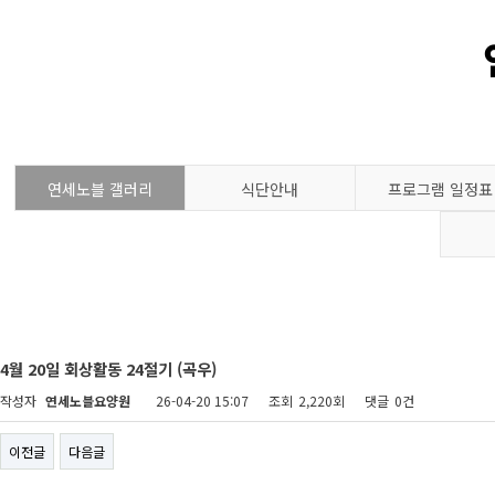
연세노블 갤러리
식단안내
프로그램 일정표
4월 20일 회상활동 24절기 (곡우)
작성자
연세노블요양원
26-04-20 15:07
조회
2,220회
댓글
0건
이전글
다음글